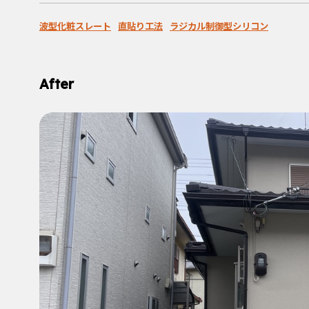
波型化粧スレート
直貼り工法
ラジカル制御型シリコン
After