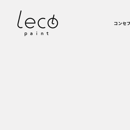
本文までスキップする
コンセ