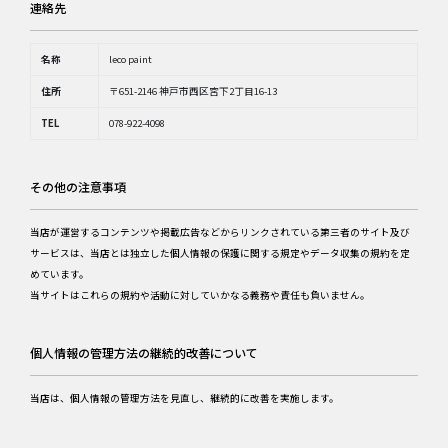
連絡先
名称
leco paint
住所
〒651-2146 神戸市西区宮下2丁目16-13
TEL
078-922-4098
その他の注意事項
当店が運営するコンテンツや掲載広告などからリンクされている第三者のサイト及び
サービスは、当店とは独立した個人情報の保護に関する規定やデータ収集の規約を定
めています。
当サイトはこれらの規約や活動に対していかなる義務や責任も負いません。
個人情報の管理方法の継続的改善について
当店は、個人情報の管理方法を見直し、継続的に改善を実施します。