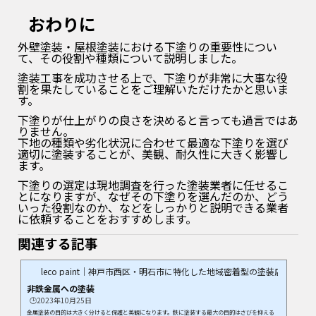
おわりに
外壁塗装・屋根塗装における下塗りの重要性につい
て、その役割や種類について説明しました。
塗装工事を成功させる上で、下塗りが非常に大事な役
割を果たしていることをご理解いただけたかと思いま
す。
下塗りが仕上がりの良さを決めると言っても過言ではあ
りません。
下地の種類や劣化状況に合わせて最適な下塗りを選び
適切に塗装することが、美観、耐久性に大きく影響し
ます。
下塗りの選定は現地調査を行った塗装業者に任せるこ
とになりますが、なぜその下塗りを選んだのか、どう
いった役割なのか、などをしっかりと説明できる業者
に依頼することをおすすめします。
関連する記事
leco paint｜神戸市西区・明石市に特化した地域密着型の塗装店
非鉄金属への塗装
🕒️2023年10月25日
金属塗装の目的は大きく分けると保護と美観になります。鉄に塗装する最大の目的はさびを抑える