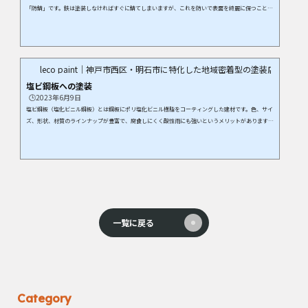
「防錆」です。鉄は塗装しなければすぐに錆てしまいますが、これを防いで表面を綺麗に保つこと
が、鉄に塗装する理由です。一方のアルミなどの非鉄金属は鉄と違って錆びにくい素材です。（錆び
無いとは言い切れませんが）防錆という観点では塗装する必要はないのですが、白錆の発生や経年劣
化によって美観に影響したり、遮熱性や耐候性などの機能を与えたりする為に、塗装をしたいという
ニーズが高まっています。 非鉄金属への塗装非鉄...
leco paint｜神戸市西区・明石市に特化した地域密着型の塗装店
塩ビ鋼板への塗装
🕒️2023年6月9日
塩ビ鋼板（塩化ビニル鋼板）とは鋼板にポリ塩化ビニル樹脂をコーティングした建材です。色、サイ
ズ、形状、材質のラインナップが豊富で、腐食しにくく酸性雨にも強いというメリットがあります。
樹脂で表面を覆っているため通常の鋼板よりも耐久性が高く、海岸沿いの建築物で屋根や外壁材に用
いられることがあります。耐ガス性、耐薬品性にも優れているので、住宅だけでなく設備機器や電気
機器にも用いられます。冷蔵庫の扉やユニットバスの壁にも使用されており、思った以上に身近な建
材です。セキスイハイムの建物の、屋根や金物に使...
一覧に戻る
Category