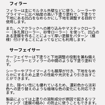
フィラー
フィラーは主にモルタル外壁などに使う、シーラーや
プライマーに比べ粘度の高い下塗り塗料で、下塗りで
下地にある凹凸をなめらかにし下地を調整する目的で
使用します。
また、ヘアクラックへの擦り込みやマスチックローラ
ー（多孔質ローラー、砂骨ローラー）を使って、凹凸の
ある塗膜を作ることによって厚い塗膜をパターン（模
様）付けすることによってなどにも利用します。
サーフェイサー
サーフェイサーは下塗りと下地調整の役割を兼ね備え
た、シーラーとフィラーの中間のような下塗り塗料で
す。
シーラーやプライマーよりも膜厚が付き、下地をなめ
らかにするため上塗りの性能や光沢をより引き出すこ
とができます。
また、隠ぺい性にも優れているため、濃彩色から淡彩
色への塗り替えのような極端な色の変化にも対応でき
ます。
製品によっては上塗りの溶剤成分が原因で起きるリフ
ティング（塗膜の縮み）の防止に使うこともできます。