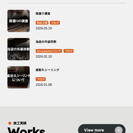
雨漏り調査
防水工事
ブログ
2026.05.19
当店の外装診断
leco paintについて
ブログ
2026.02.10
高耐久シーリング
ブログ
2026.01.08
施工実績
Works
View more