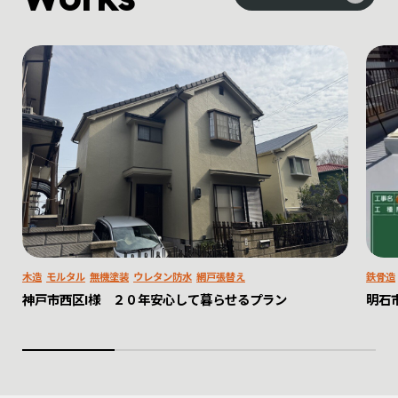
木造
モルタル
無機塗装
ウレタン防水
網戸張替え
鉄骨造
神戸市西区I様 ２０年安心して暮らせるプラン
明石