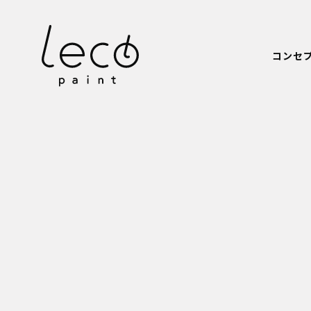
本文までスキップする
コンセ