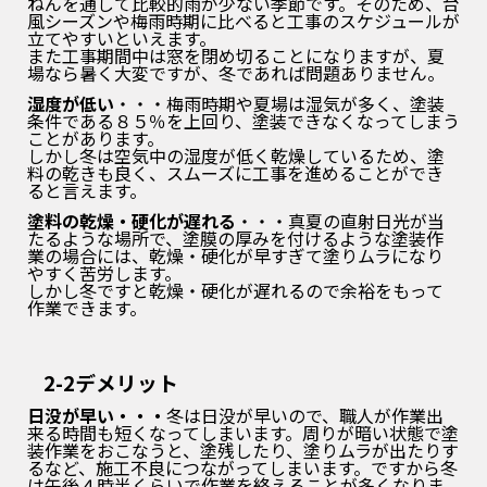
ねんを通して比較的雨が少ない季節です。そのため、台
風シーズンや梅雨時期に比べると工事のスケジュールが
立てやすいといえます。
また工事期間中は窓を閉め切ることになりますが、夏
場なら暑く大変ですが、冬であれば問題ありません。
湿度が低い
・・・梅雨時期や夏場は湿気が多く、塗装
条件である８５％を上回り、塗装できなくなってしまう
ことがあります。
しかし冬は空気中の湿度が低く乾燥しているため、塗
料の乾きも良く、スムーズに工事を進めることができ
ると言えます。
塗料の乾燥・硬化が遅れる
・・・真夏の直射日光が当
たるような場所で、塗膜の厚みを
付けるような塗装作
業の場合には、乾燥・硬化が早すぎて塗りムラになり
やすく苦労します。
しかし冬ですと乾燥・硬化が遅れるので余裕をもって
作業できます。
2-2デメリット
日没が早い・・・
冬は日没が早いので、職人が作業出
来る時間も短くなってしまいます。周りが暗い状態で塗
装作業をおこなうと、塗残したり、塗りムラが出たりす
るなど、施工不良につながってしまいます。ですから冬
は午後４時半くらいで作業を終えることが多くなりま