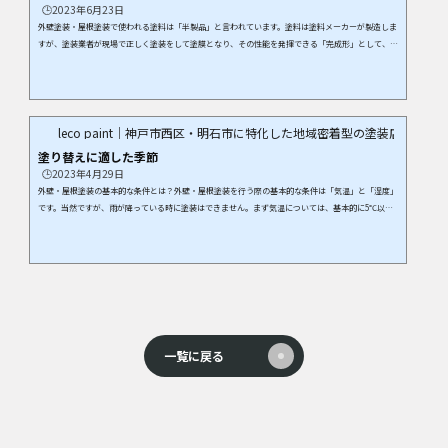
🕒️2023年6月23日
外壁塗装・屋根塗装で使われる塗料は「半製品」と言われています。塗料は塗料メーカーが製造しま
すが、塗装業者が現場で正しく塗装をして塗膜となり、その性能を発揮できる「完成形」として、は
じめてその目的を果たすことができます。塗料だけでは完成品として成立しないことから半製品と言
われており、どんなにすぐれた高価な塗料を使っても、メーカーが定めた塗装の工程を正しく守らな
ければその性能を発揮できません。それどころかさまざまな不具合の原因となってしまうこともあり
ます。今回はその塗装の工程の中でも非常に重要な...
leco paint｜神戸市西区・明石市に特化した地域密着型の塗装店
塗り替えに適した季節
🕒️2023年4月29日
外壁・屋根塗装の基本的な条件とは？外壁・屋根塗装を行う際の基本的な条件は「気温」と「湿度」
です。当然ですが、雨が降っている時に塗装はできません。まず気温については、基本的に5℃以下
は塗装には適していないです。次に湿度に関しても、基本的に85％以上湿度がある場合は、塗装には
適していないです。どのメーカーのカタログにもしっかりと明記されています。 これが外壁・屋根塗
装をする時の最低条件です。これさえクリアしていれば基本的に一年中、塗り替えは可能です。 季節
ごとの外壁・屋根塗装のメリットとデメ...
一覧に戻る