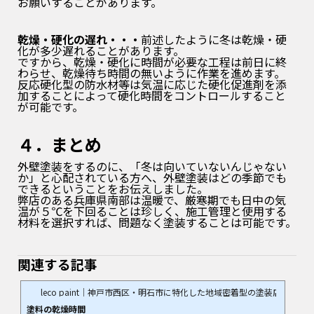
お願いすることがあります。
乾燥・硬化の遅れ・・・
前述したように冬は乾燥・硬
化が多少遅れることがあります。
ですから、乾燥・硬化に時間が必要な工程は前日に終
わらせ、乾燥待ち時間の無いように作業を進めます。
反応硬化型の防水材等は気温に応じた硬化促進剤を添
加することによって硬化時間をコントロールすること
が可能です。
４．まとめ
外壁塗装をするのに、「冬は向いていないんじゃない
か」と心配されている方へ、外壁塗装はどの季節でも
できるということをお伝えしました。
弊店のある兵庫県南部は温暖で、厳寒期でも日中の気
温が５℃を下回ることは珍しく、施工管理と使用する
材料を選択すれば、問題なく塗装することは可能です。
関連する記事
leco paint｜神戸市西区・明石市に特化した地域密着型の塗装店
塗料の乾燥時間