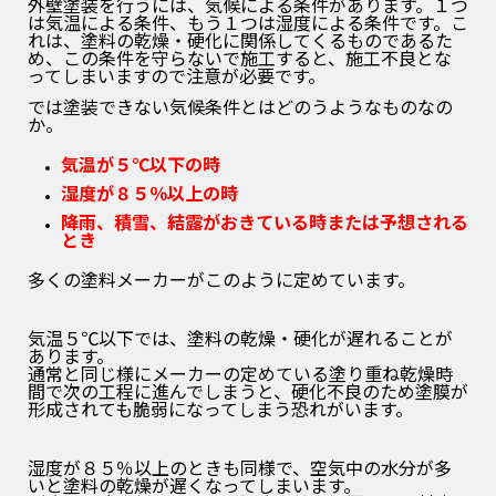
外壁塗装を行うには、気候による条件があります。１つ
は気温による条件、もう１つは湿度による条件です。こ
れは、塗料の乾燥・硬化に関係してくるものであるた
め、この条件を守らないで施工すると、施工不良とな
ってしまいますので注意が必要です。
では塗装できない気候条件とはどのうようなものなの
か。
気温が５℃以下の時
湿度が８５％以上の時
降雨、積雪、結露がおきている時または予想される
とき
多くの塗料メーカーがこのように定めています。
気温５℃以下では、塗料の乾燥・硬化が遅れることが
あります。
通常と同じ様にメーカーの定めている塗り重ね乾燥時
間で次の工程に進んでしまうと、硬化不良のため塗膜が
形成されても脆弱になってしまう恐れがいます。
湿度が８５％以上のときも同様で、空気中の水分が多
いと塗料の乾燥が遅くなってしまいます。