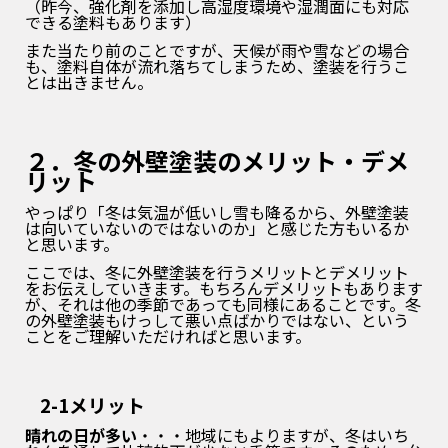
（昨今、強化剤を添加し高湿度環境や湿潤面にも対応
できる塗料もあります）
また当たり前のことですが、天候が雨や雪などの場合
も、塗料自体が流れ落ちてしまうため、塗装を行うこ
とは出きません。
２．冬の外壁塗装のメリット・デメ
リット
やっぱり「冬は気温が低いし雪も降るから、外壁塗装
は向いていないのではないのか」と感じた方もいるか
と思います。
ここでは、冬に外壁塗装を行うメリットとデメリット
をお伝えしていきます。もちろんデメリットもあります
が、それは他の季節であっても同様にあることです。冬
の外壁塗装もけっして悪い点ばかりではない、という
ことをご理解いただければと思います。
2-1メリット
晴れの日が多い
・・・地域にもよりますが、冬はいち