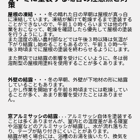
策
屋根の凍結
・・・冬の晴れた日の早朝は屋根が真っ白
に凍結しています。凍結が解けて乾燥するまで塗装する
ことができないので、午前１０時くらいまでは他の作
業をおこなって、乾燥を確認したら優先して屋根の塗装
を行うようにします。
また湿度の高い農村部などでは午後３時以降は気温が
下がり結露し始めることもあるので、午前１０時～午
後３時頃までに屋根の塗装を終わらせるようにします。
また弊店では結露の影響を受けにくいように、冬は弱
溶剤型の屋根用塗料を使用することが多くあります。
外壁の結露
・・・冬の早朝、外壁が下地材の形に結露
していることもあります。
しかし作業を開始する午前８時頃までには乾燥してい
ることが多く、あまり影響を受けたことはありませ
ん。
窓アルミサッシの結露
アルミサッシ自体を塗装する
・・・
ことは多くありませんが、室内との温度差がある寝室
や浴室などのアルミサッシが結露し、水が流れ落ちた
り、テープが貼り付きにくいことがあります。
結露が続く場合には、浴槽のお湯を抜いたり、換気を