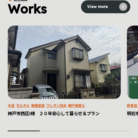
Works
View more
木造
モルタル
無機塗装
ウレタン防水
網戸張替え
鉄骨造
神戸市西区I様 ２０年安心して暮らせるプラン
明石