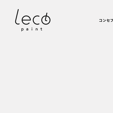
本文までスキップする
コンセ