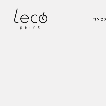
本文までスキップする
コンセ