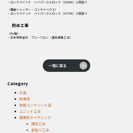
・ロックペイント ハイパーユメロック（22-85A）２回塗り
（電動シャッター・コンテナハウス）
・ロックペイント ハイパーユメロック（15-75A）３回塗り
防水工事
（PH階）
・日本特殊塗料 プルーフロン（通気緩衝工法）
一覧に戻る
Category
木造
鉄骨造
鉄筋コンクリート造
ユニット工法
窯業系サイディング
通気工法
直貼り工法