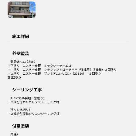
施工詳細
外壁塗装
（鉄骨造ALCパネル）
・下塗り エスケー化研 ミラクシーラーエコ
・中塗り エスケー化研 レナフレンドローラー用（弾性厚付け仕様）２回塗り
・上塗り エスケー化研 プレミアムシリコン（22-85A） ２回塗り
計5回塗り
シーリング工事
（ALCパネル目地、窓廻り）
・２成分形ポリウレタンシーリング材
（サッシ水切り）
・２成分形変性シリコンシーリング材
付帯塗装
（雨樋）