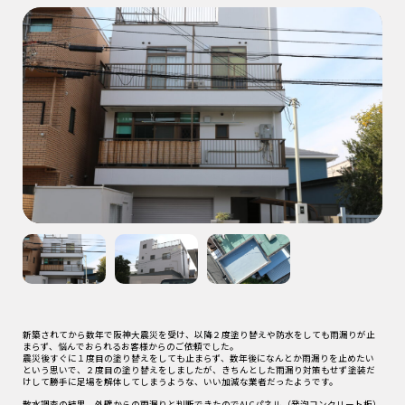
新築されてから数年で阪神大震災を受け、以降２度塗り替えや防水をしても雨漏りが止
まらず、悩んでおられるお客様からのご依頼でした。
震災後すぐに１度目の塗り替えをしても止まらず、数年後になんとか雨漏りを止めたい
という思いで、２度目の塗り替えをしましたが、きちんとした雨漏り対策もせず塗装だ
けして勝手に足場を解体してしまうような、いい加減な業者だったようです。
散水調査の結果、外壁からの雨漏りと判断できたのでALCパネル（発泡コンクリート板）