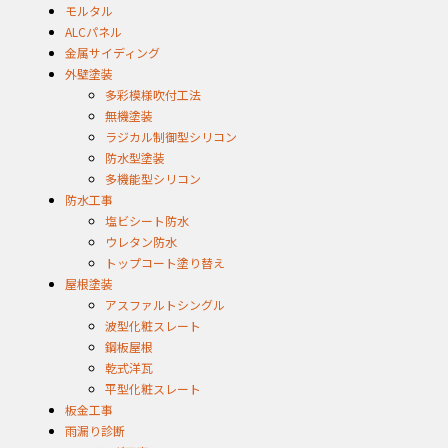
モルタル
ALCパネル
金属サイディング
外壁塗装
多彩模様吹付工法
無機塗装
ラジカル制御型シリコン
防水型塗装
多機能型シリコン
防水工事
塩ビシート防水
ウレタン防水
トップコート塗り替え
屋根塗装
アスファルトシングル
波型化粧スレート
鋼板屋根
乾式洋瓦
平型化粧スレート
板金工事
雨漏り診断