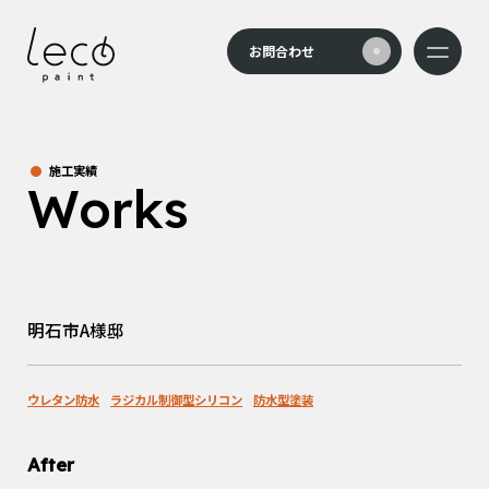
本文までスキップする
お問合わせ
メニュー
施工実績
Works
明石市A様邸
ウレタン防水
ラジカル制御型シリコン
防水型塗装
After