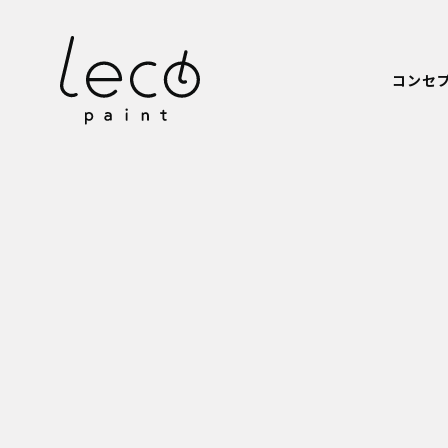
本文までスキップする
コンセ