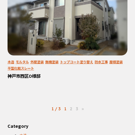
木造
モルタル
外壁塗装
無機塗装
トップコート塗り替え
防水工事
屋根塗装
平型化粧スレート
神戸市西区O様邸
1 / 3
1
2
3
»
Category