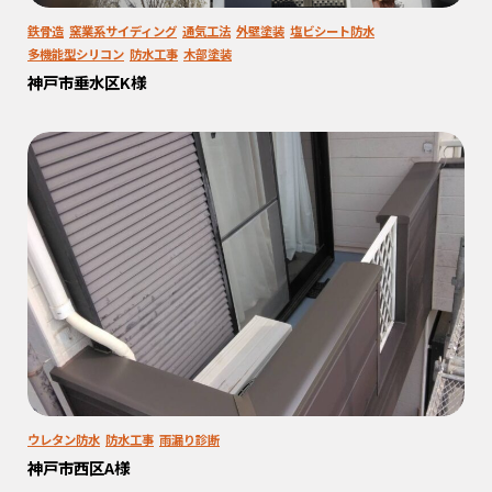
鉄骨造
窯業系サイディング
通気工法
外壁塗装
塩ビシート防水
多機能型シリコン
防水工事
木部塗装
神戸市垂水区K様
ウレタン防水
防水工事
雨漏り診断
神戸市西区A様