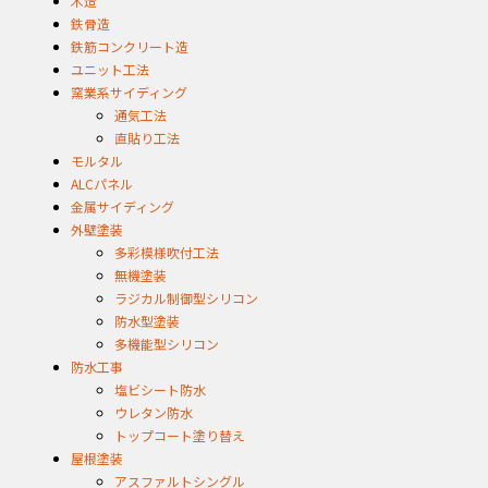
木造
鉄骨造
鉄筋コンクリート造
ユニット工法
窯業系サイディング
通気工法
直貼り工法
モルタル
ALCパネル
金属サイディング
外壁塗装
多彩模様吹付工法
無機塗装
ラジカル制御型シリコン
防水型塗装
多機能型シリコン
防水工事
塩ビシート防水
ウレタン防水
トップコート塗り替え
屋根塗装
アスファルトシングル