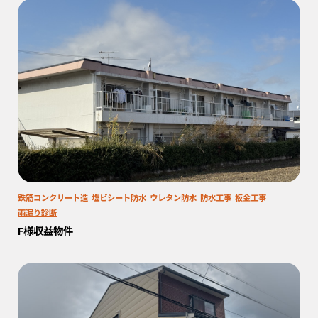
鉄筋コンクリート造
塩ビシート防水
ウレタン防水
防水工事
板金工事
雨漏り診断
F様収益物件