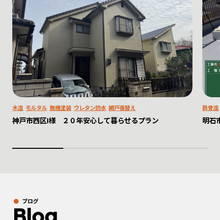
木造
モルタル
無機塗装
ウレタン防水
網戸張替え
鉄骨造
神戸市西区I様 ２０年安心して暮らせるプラン
明石
ブログ
Blog