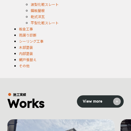
波型化粧スレート
鋼板屋根
乾式洋瓦
平型化粧スレート
板金工事
雨漏り診断
シーリング工事
木部塗装
内部塗装
網戸張替え
その他
施工実績
Works
View more