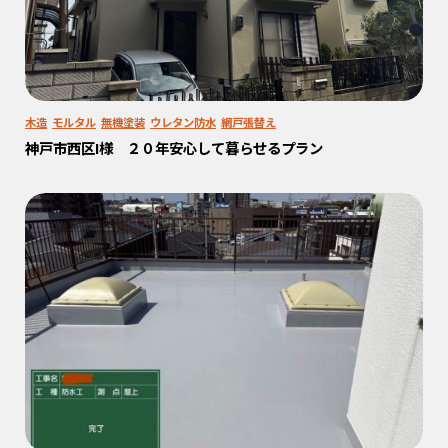
木造
モルタル
無機塗装
ウレタン防水
網戸張替え
神戸市西区I様 ２０年安心して暮らせるプラン