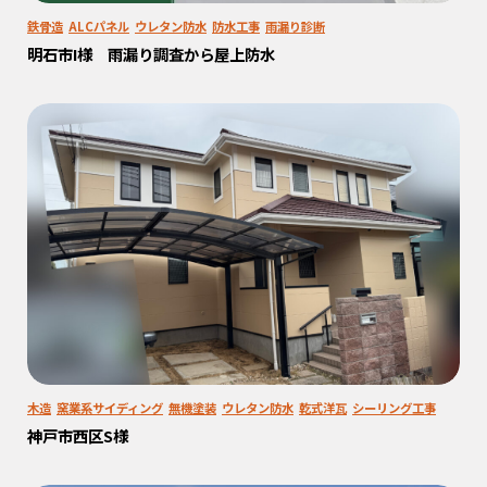
鉄骨造
ALCパネル
ウレタン防水
防水工事
雨漏り診断
明石市I様 雨漏り調査から屋上防水
木造
窯業系サイディング
無機塗装
ウレタン防水
乾式洋瓦
シーリング工事
神戸市西区S様