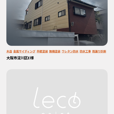
木造
金属サイディング
外壁塗装
無機塗装
ウレタン防水
防水工事
雨漏り診断
大阪市淀川区E様