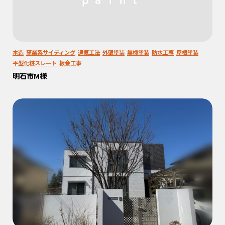
木造
窯業系サイディング
通気工法
外壁塗装
無機塗装
防水工事
屋根塗装
平型化粧スレート
板金工事
明石市M様