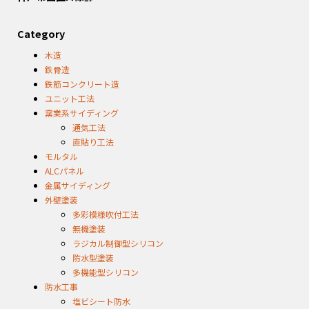
Category
木造
鉄骨造
鉄筋コンクリート造
ユニット工法
窯業系サイディング
通気工法
直貼り工法
モルタル
ALCパネル
金属サイディング
外壁塗装
多彩模様吹付工法
無機塗装
ラジカル制御型シリコン
防水型塗装
多機能型シリコン
防水工事
塩ビシート防水