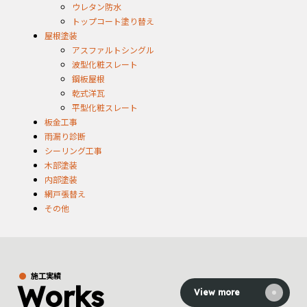
ウレタン防水
トップコート塗り替え
屋根塗装
アスファルトシングル
波型化粧スレート
鋼板屋根
乾式洋瓦
平型化粧スレート
板金工事
雨漏り診断
シーリング工事
木部塗装
内部塗装
網戸張替え
その他
施工実績
Works
View more