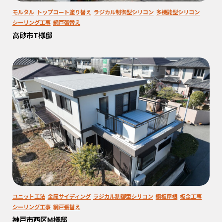
モルタル
トップコート塗り替え
ラジカル制御型シリコン
多機能型シリコン
シーリング工事
網戸張替え
高砂市T様邸
ユニット工法
金属サイディング
ラジカル制御型シリコン
鋼板屋根
板金工事
シーリング工事
網戸張替え
神戸市西区M様邸