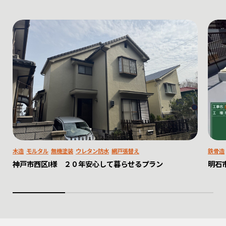
木造
モルタル
無機塗装
ウレタン防水
網戸張替え
鉄骨造
神戸市西区I様 ２０年安心して暮らせるプラン
明石