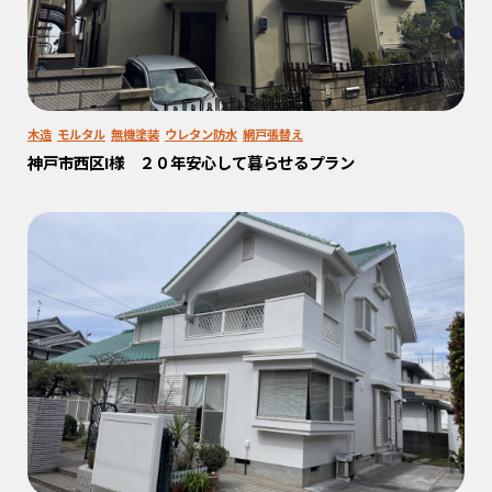
木造
モルタル
無機塗装
ウレタン防水
網戸張替え
神戸市西区I様 ２０年安心して暮らせるプラン