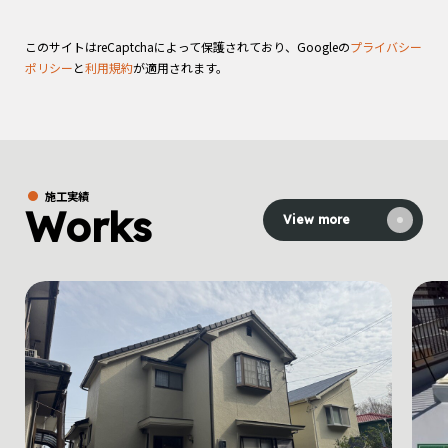
このサイトはreCaptchaによって保護されており、
Googleの
プライバシー
ポリシー
と
利用規約
が適用されます。
施工実績
Works
View more