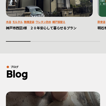
木造
モルタル
無機塗装
ウレタン防水
網戸張替え
鉄骨造
神戸市西区I様 ２０年安心して暮らせるプラン
明石
ブログ
Blog