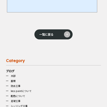
など重要な働きがありますが、シーリングは経年とともに劣化していきます。そのため、外壁塗装と
一緒にシーリングも補修することが多いのですが、「シーリングの上から塗装しても大丈夫？」とい
った質問をお客様からいただきます。そこでシーリング上に塗装した場合に起こりうる現象とその原
因について書かせていただきます。 シーリン...
一覧に戻る
Category
ブログ
木部
屋根
防水工事
leco paintについて
配色について
足場工事
シーリング工事