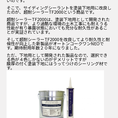
いのです。
そこで、サイディングシーラントを塗装下地用に改良し
たのが、超耐シーラーTF2000という商品です。
超耐シーラーTF2000は、塗装下地用として開発された
商品ですが、より過酷な環境の土木工事にも耐えうる
性能が有り
暴露状態においても充分な耐久性があるこ
とが実証されています。
そして超耐シーラーTF2000を改良してより耐久性と耐
候性が向上した新製品がオートンコークワンNEOで
す。期待耐用年数２０年になりました。
ただ、下地用として開発された製品なので、選択でき
る色が４色しかないのがデメリットですが
膜厚の付く塗装下地にはうってつけのシーリング材で
す。