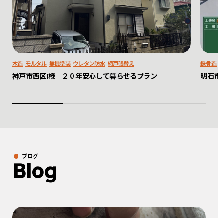
木造
モルタル
無機塗装
ウレタン防水
網戸張替え
鉄骨造
神戸市西区I様 ２０年安心して暮らせるプラン
明石
ブログ
Blog