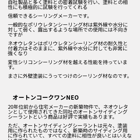
自社製品と多く塗料との密着試験を行い、塗料との相
性にも積極的に試験を行ってくれる
信頼できるシーリングメーカーです。
一般的なポリウレタンシーリング材は紫外線や水分に
対して弱く、露出するような場所での使用には不向き
ですが
ネオウレタンはポリウレタンシーリング材の耐久性と
付着力はそのままに、紫外線や水分に対しても非常に
強くなり
変性シリコンシーリング材を越える性能を持っていま
す。
まさに外壁塗装にうってつけのシーリング材なのです。
オートンコークワンNEO
20年位前から住宅メーカーの新築物件で、ネオウレタ
ンとして使用されてきた同社のオートンサイディング
シーラント
という商品は好評で実績もあります。
ただ、オートンサイディングシーラントは元々、塗装
用に作られたものではなく、新築時のサイディング用
に
作られていて、すべての塗料に相性が良いとはいえな