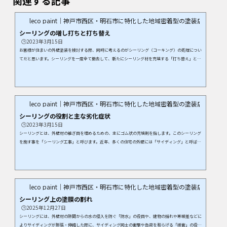
関連する記事
leco paint｜神戸市西区・明石市に特化した地域密着型の塗装店
シーリングの増し打ちと打ち替え
🕒️2023年3月15日
お客様が住まいの外壁塗装を検討する際、同時に考えるのがシーリング（コーキング）の処理につい
てだと思います。シーリングを一度全て撤去して、新たにシーリング材を充填する「打ち替え」と既
存のシーリングの上から新たにシーリング材で被う「増し打ち」のどちらが良いのかご説明しま
す。 「増し打ち」と「打ち替え」の違いとは？シーリング 増し打ち・ シーリングを撤去しない
ので、使用するシーリング材も少ないので費用が安く済みます。・ 工事費用は安くなるけど、増し
打ちできる条件が限られています。シーリング 打...
leco paint｜神戸市西区・明石市に特化した地域密着型の塗装店
シーリングの役割と主な劣化症状
🕒️2023年3月15日
シーリングとは、外壁材の継ぎ目を埋めるための、主にゴム状の充填剤を指します。このシーリング
を施す事を「シーリング工事」と呼びます。近年、多くの住宅の外壁には「サイディング」と呼ばれ
るパネル形の壁材が使われています。シーリングは、複数のサイディングを張り合わせる際にできて
しまう「継ぎ目の隙間」を埋め、地震や強風による建物の損傷、水漏れやシロアリの発生などのトラ
ブルを防ぐ役割を果たしています。また、シーリングの事を「コーキング」と呼ぶ事もありますが、
どちらも同じ意味合いで使われています。 シ...
leco paint｜神戸市西区・明石市に特化した地域密着型の塗装店
シーリング上の塗膜の割れ
🕒️2025年12月27日
シーリングには、外壁材の隙間からの水の侵入を防ぐ「防水」の役目や、建物の揺れや寒暖差などに
よりサイディングが膨張・伸縮した際に、サイディング同士の衝撃や負荷を和らげる「緩衝」の役割