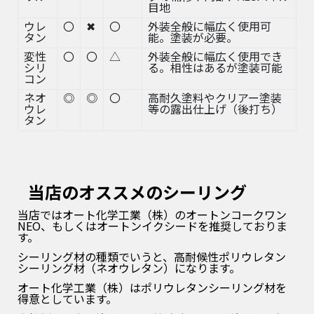
目地
ウレ
〇
✖
〇
外装全般に幅広く使用可
タン
能。塗装が必要。
変性
〇
〇
△
外装全般に幅広く使用でき
シリ
る。相性はあるが塗装可能
コン
ネオ
◎
◎
〇
高耐久塗料やクリアー塗装
ウレ
等の露出仕上げ（後打ち）
タン
当店のオススメのシーリング
当店ではオート化学工業（株）のオートンコークワン
NEO、もしくはオートンイクシードを推奨しておりま
す。
シーリング材の種類でいうと、高耐候性ポリウレタン
シーリング材（ネオウレタン）になります。
オート化学工業（株）はポリウレタンシーリング材を
得意としています。