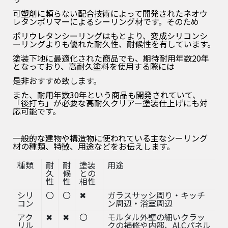
可塑剤に頼らない配合技術によって開発されたネオウ
レタンポリマーによるシーリング材です。そのため
ポリウレタンシーリングはもとより、変成シリコンシ
ーリングよりも優れた耐久性、耐候性を有しています
。
塗装下地に最適化された商品でも、期待耐用年数20年
となっており、高耐久塗料を使用する際には
是非おすすめ致します。
また、耐用年数30年という商品も開発されていて、
「後打ち」が必要な高耐久クリアー塗装仕上げにも対
応可能です。
一般的な建物や構造物に使われている主なシーリング
材の種類、特徴、用途などをお伝えします。
種類
耐
耐
塗装
用途
久
候
との
性
性
相性
シリ
〇
〇
✖
ガラスサッシ周り・キッチ
コン
ン周辺・浴室周辺
アク
✖
✖
〇
モルタル外壁の細いクラッ
リル
クの補修や内部、ALCパネル