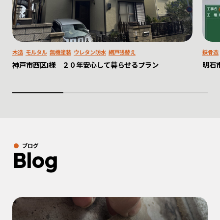
木造
モルタル
無機塗装
ウレタン防水
網戸張替え
鉄骨造
神戸市西区I様 ２０年安心して暮らせるプラン
明石
ブログ
Blog