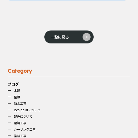
です。 高圧洗浄不足が原因と思われる塗膜の剥...
一覧に戻る
Category
ブログ
木部
屋根
防水工事
leco paintについて
配色について
足場工事
シーリング工事
塗装工事