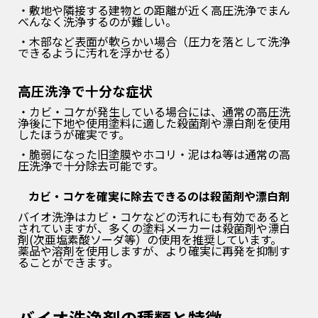
・敷地や隣接する建物との距離が近く高圧洗浄でまん
べんなく洗浄するのが難しい。
・木部など表面が軟らかい場合（圧力を落として洗浄
できるように汚れを浮かせる）
高圧洗浄で十分な症状
・カビ・コケが発生している場合には、通常の高圧洗
浄後に下地や使用塗料に適した殺菌剤や漂白剤を使用
したほうが確実です。
・脆弱になった旧塗膜やホコリ・泥はね等は通常の高
圧洗浄で十分除去可能です。
カビ・コケを確実に除去できるのは殺菌剤や漂白剤
バイオ洗浄はカビ・コケなどの汚れにも有効であると
されていますが、多くの塗料メーカーは殺菌剤や漂白
剤(次亜塩素酸ソーダ等）
の使用を推奨しています。
薬品や溶剤を使用しますが、より確実に再発を抑制す
ることができます。
バイオ洗浄剤の種類と特徴