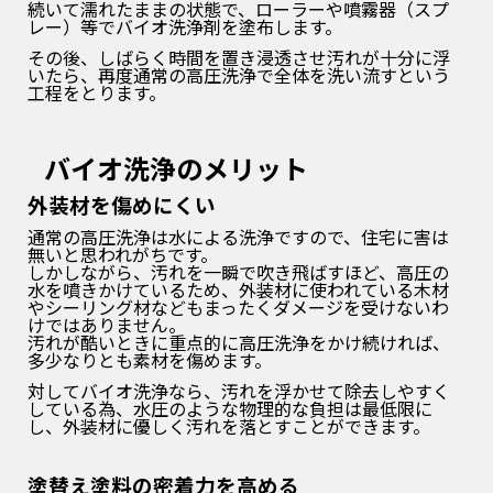
続いて濡れたままの状態で、
ローラーや噴霧器（スプ
レー）
等でバイオ洗浄剤を塗布します。
その後、しばらく時間を置き浸透させ汚れが十分に浮
いた
ら、再度通常の高圧洗浄で全体を洗い流すという
工程をとります。
バイオ洗浄のメリット
外装材を傷めにくい
通常の高圧洗浄は水による洗浄ですので、住宅に害は
無いと思われがちです。
しかしながら、汚れを一瞬で吹き飛ばすほど、高圧の
水を噴きかけているため、外装材に使われて
いる木材
やシーリング材などもまったくダメージを受けないわ
けではありません。
汚れが酷いときに重点的に高圧洗浄をかけ続ければ、
多
少なりとも素材を傷めます。
対してバイオ洗浄なら、汚れを浮かせて除去しやすく
している為、水圧のような物理的な負担は最低限に
し、外装材に優しく汚れを落とすことができま
す。
塗替え塗料の密着力を高める