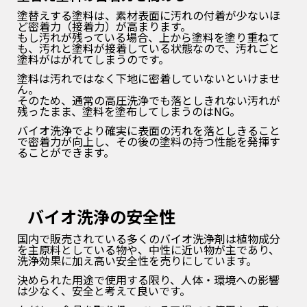
塗替えする塗料は、素材表面に汚れの付着が少ないほ
ど密着力（接
着力）が高まります。
もし汚れが残っている場合、上から塗料を塗り重ねて
も、汚れと塗料が接着
している状態なので、汚れごと
塗料がはがれてしまうのです。
塗料は汚れではなく下地に密着して
いないといけませ
ん。
そのため、通常の高圧洗浄でも落としきれない汚れが
残ったまま、塗料を塗布してしまうのはNG。
バイオ
洗浄でより確実に表面の汚れを落としきること
で密着力が向上し、その後の塗料の持つ性能を発揮す
るこ
とができます。
バイオ洗浄の安全性
国内で販売されている多くのバイオ洗浄剤は植物成分
を主原料としている物や、中性に近い物が主であり、
洗浄効果に加え高い
安全性を売りにしています。
決められた用途で使用する限り、人体・環境への影響
は少なく、安全と考えて良いです。