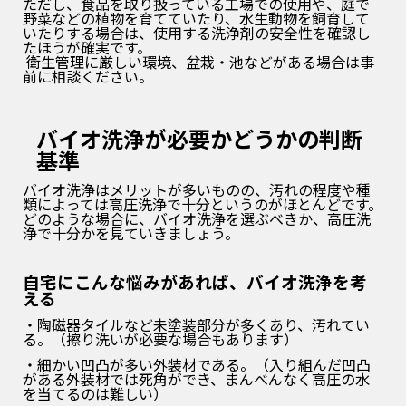
ただし、食品を取り扱っている工場での使用や、庭で
野菜などの植物を育てていたり、水生動物を飼育して
いたり
する場合は、使用する洗浄剤の安全性を確認し
たほうが確実です。
衛生管理に厳しい環境、盆栽・池などがある場合は事
前に相談ください。
バイオ洗浄が必要かどうかの判断
基準
バイオ洗浄はメリットが多いものの、汚れの程度や種
類によっては高圧洗浄で十分というのがほとんどです
。
どのような場合に、バイオ洗浄を選ぶべきか、高圧洗
浄で十分かを見ていきましょう。
自宅にこんな悩みがあれば、バイオ洗浄を考
える
・陶磁器タイルなど未塗装部分が多くあり、汚れてい
る。（擦り洗いが必要な場合もあります）
・細かい凹凸が多い外装材である。（
入り組んだ凹凸
がある外装材では死角ができ、まんべんなく高圧の水
を当てるのは難しい）