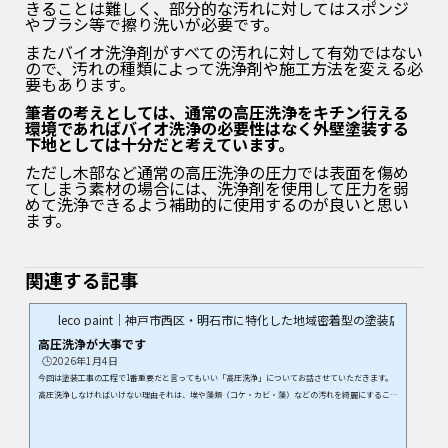
きることは難しく、部分的な汚れに対してはスポンジ
やブラシ等で擦り洗いが必要です。
またバイオ洗浄剤がすべての汚れに対して有効ではない
ので、汚れの種類によって洗浄剤や施工方法を変える必
要もあります。
筆者の考えとしては、通常の高圧洗浄をキチン行える
環境であればバイオ洗浄の必要性はなく外壁塗装する
下地としては十分だと考えています。
ただし木部など通常の高圧洗浄の圧力では表面を傷め
てしまう素材の場合には、洗浄剤を使用して圧力を弱
めて洗浄できるよう補助的に使用するのが良いと思い
ます。
関連する記事
leco paint｜神戸市西区・明石市に特化した地域密着型の塗装店
高圧洗浄が大事です
🕒️2026年1月4日
今回は塗装工事の工程で1番重要だと言ってもいい「高圧洗浄」についてお話させていただきます。
高圧洗浄しなければいけない理由それは、埃や藻類（コケ・カビ・藻）などの汚れを綺麗にすること
と、脆弱な塗料を取り除くためです。高圧洗浄をせず、外壁・屋根が汚れたままの状態でいくら上か
ら新しい塗料を塗っても、塗料が密着せず、すぐに塗膜が剥がれてきてしまい、本来の効果を発揮す
ることができません。塗装後、綺麗に長持ちする外壁塗装を行う為には、高圧洗浄は必要な作業なの