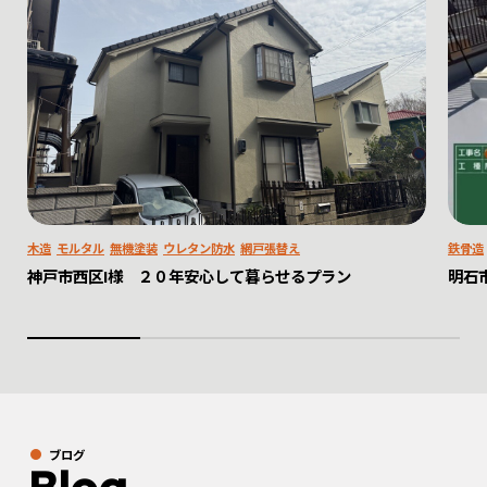
木造
モルタル
無機塗装
ウレタン防水
網戸張替え
鉄骨造
神戸市西区I様 ２０年安心して暮らせるプラン
明石
ブログ