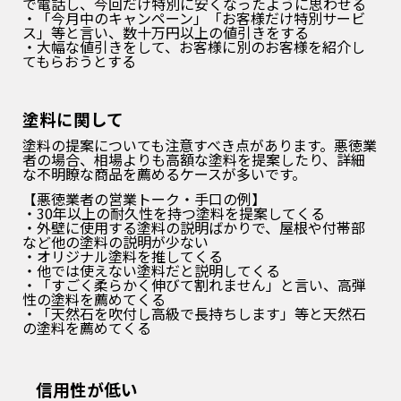
で電話し、今回だけ特別に安くなったように思わせる
・「今月中のキャンペーン」「お客様だけ特別サービ
ス」等と言い、数十万円以上の値引きをする
・大幅な値引きをして、お客様に別のお客様を紹介し
てもらおうとする
塗料に関して
塗料の提案についても注意すべき点があります。悪徳業
者の場合、相場よりも高額な塗料を提案したり、詳細
な不明瞭な商品を薦めるケースが多いです。
【悪徳業者の営業トーク・手口の例】
・30年以上の耐久性を持つ塗料を提案してくる
・外壁に使用する塗料の説明ばかりで、屋根や付帯部
など他の塗料の説明が少ない
・オリジナル塗料を推してくる
・他では使えない塗料だと説明してくる
・「すごく柔らかく伸びて割れません」と言い、高弾
性の塗料を薦めてくる
・「天然石を吹付し高級で長持ちします」等と天然石
の塗料を薦めてくる
信用性が低い