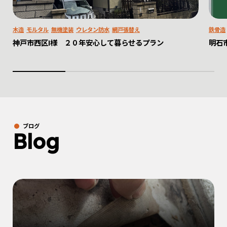
木造
モルタル
無機塗装
ウレタン防水
網戸張替え
鉄骨造
神戸市西区I様 ２０年安心して暮らせるプラン
明石
ブログ
Blog