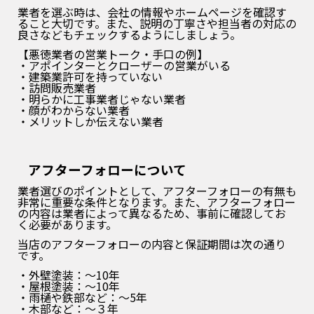
業者を選ぶ時は、会社の情報やホームページを確認す
ること大切です。また、説明の丁寧さや担当者の対応の
良さなどもチェックするようにしましょう。
【悪徳業者の営業トーク・手口の例】
・アポインターとクローザーの営業がいる
・建築業許可を持っていない
・訪問販売業者
・明らかに工事業者じゃない業者
・顔がわからない業者
・メリットしか伝えない業者
ア
フターフォローについて
業者選びのポイントとして、アフターフォローの有無も
非常に重要な条件となります。また、アフターフォロー
の内容は業者によって異なるため、事前に確認してお
く必要があります。
当店のアフターフォローの内容と保証期間は次の通り
です。
・外壁塗装：～10年
・屋根塗装：～10年
・雨樋や鉄部など：～5年
・木部など：～３年