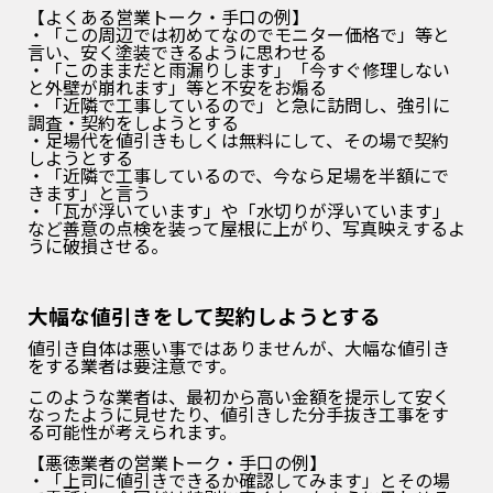
【よくある営業トーク・手口の例】
・「この周辺では初めてなのでモニター価格で」等と
言い、安く塗装できるように思わせる
・「このままだと雨漏りします」「今すぐ修理しない
と外壁が崩れます」等と不安をお煽る
・「近隣で工事しているので」と急に訪問し、強引に
調査・契約をしようとする
・足場代を値引きもしくは無料にして、その場で契約
しようとする
・「近隣で工事しているので、今なら足場を半額にで
きます」と言う
・「瓦が浮いています」や「水切りが浮いています」
など善意の点検を装って屋根に上がり、写真映えするよ
うに破損させる。
大幅な値引きをして契約しようとする
値引き自体は悪い事ではありませんが、大幅な値引き
をする業者は要注意です。
このような業者は、最初から高い金額を提示して安く
なったように見せたり、値引きした分手抜き工事をす
る可能性が考えられます。
【悪徳業者の営業トーク・手口の例】
・「上司に値引きできるか確認してみます」とその場