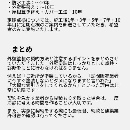
・防水工事：～10年
・外壁張替え：～10年
・屋根葺き替え・カバー工法：10年
定期点検については、施工後1年・3年・5年・7年・10
年目に定期点検のご案内を郵送させていただき、希望
者のみ
に実施いたします。
まとめ
外壁塗装の契約方法と注意するポイントをまとめさせ
ていただきました。外壁塗装はしっかりとした点検・
診断をもとに行わなければなりません。
例えば「ご近所が塗装しているから」「訪問販売業者
に今すぐ塗装しないとダメになりますと言われた」
「大幅な値引きをしてくれるから」といった理由は非
常に危険です…
契約を急かす業者から見積もりを取った場合は、一度
冷静に考える時間を作ることが大切です。
また、実際に契約をする際にも最低限、約款と建築業
許可書の確認は行ってください。