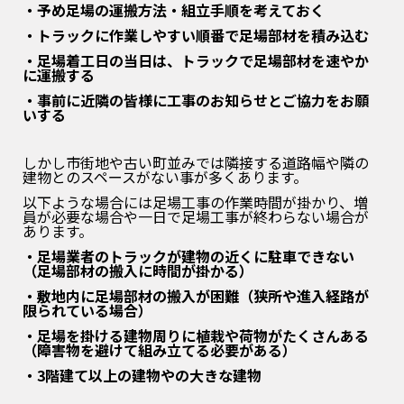
・予め足場の運搬方法・組立手順を考えておく
・トラックに作業しやすい順番で足場部材を積み込む
・足場着工日の当日は、トラックで足場部材を速やか
に運搬する
・事前に近隣の皆様に工事のお知らせとご協力をお願
いする
しかし市街地や古い町並みでは隣接する道路幅や隣の
建物とのスペースがない事が多くあります。
以下ような場合には
足場工事の作業時間が掛かり、増
員が必要な場合や一日で足場工事が終わらない場合が
あります。
・足場業者のトラックが建物の近くに駐車できない
（足場部材の搬入に時間が掛かる）
・敷地内に足場部材の搬入が困難（狭所や進入経路が
限られている場合）
・足場を掛ける建物周りに植栽や荷物がたくさんある
（障害物を避けて組み立てる必要がある）
・3階建て以上の建物やの大きな建物