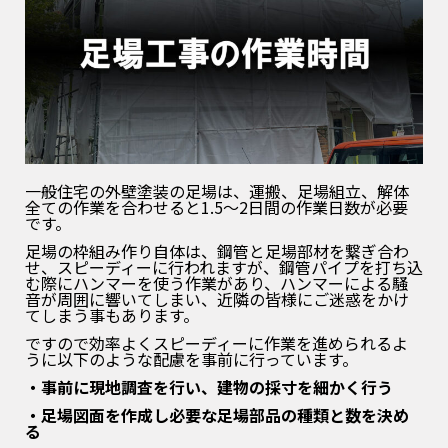
一般住宅の外壁塗装の足場は、運搬、足場組立、解体
全ての作業を合わせると1.5～2日間の作業日数が必要
です。
足場の枠組み作り自体は、鋼管と足場部材を繋ぎ合わ
せ、スピーディーに行われますが、鋼管パイプを打ち込
む際にハンマーを使う作業があり、ハンマーによる騒
音が周囲に響いてしまい、近隣の皆様にご迷惑をかけ
てしまう事もあります。
ですので効率よくスピーディーに作業を進められるよ
うに以下のような配慮を事前に行っています。
・事前に現地調査を行い、建物の採寸を細かく行う
・足場図面を作成し必要な足場部品の種類と数を決め
る