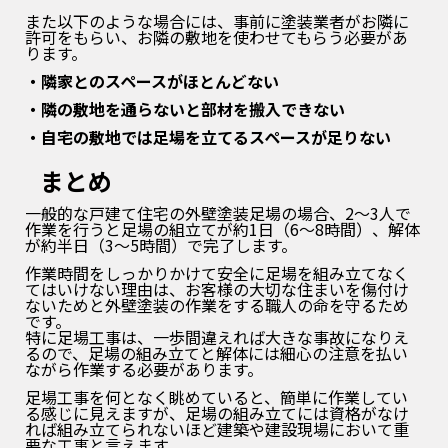
また以下のような場合には、事前に塗装業者がお隣に
許可をもらい、お隣の敷地を使わせてもらう必要があ
ります。
・隣家とのスペースがほとんどない
・隣の敷地を通らないと部材を搬入できない
・自宅の敷地では足場を立てるスペースが足りない
まとめ
一般的な戸建て住宅の外壁塗装足場の場合、2～3人で
作業を行うと足場の組立てが約1日（6～8時間）、解体
が約半日（3～5時間）で完了します。
作業時間をしっかりかけて安全に足場を組み立てなく
てはいけない理由は、お客様の大切な住まいを傷付け
ないためと外壁塗装の作業をする職人の命を守るため
です。
特に足場工事は、一歩間違えれば大きな事故になりえ
るので、足場の組み立てと解体には細心の注意を払い
ながら作業する必要があります。
足場工事を何となく眺めていると、簡単に作業してい
る感じに見えますが、足場の組み立てには資格がなけ
れば組み立てられないほど建築や建設現場において重
要な工事と言えます。