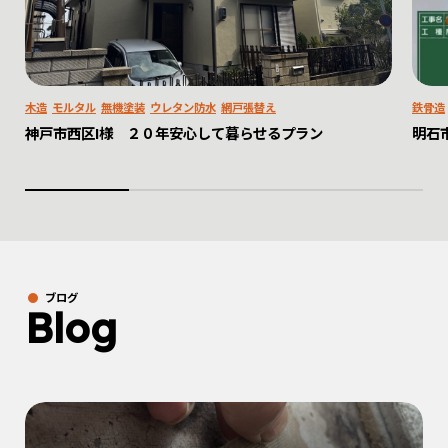
木造
モルタル
無機塗装
ウレタン防水
網戸張替え
鉄骨造
神戸市西区I様 ２０年安心して暮らせるプラン
明石
ブログ
Blog