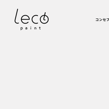
本文までスキップする
コンセ